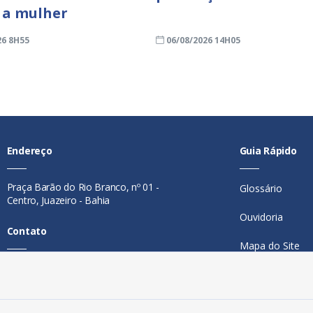
 a mulher
26 8H55
06/08/2026 14H05
Endereço
Guia Rápido
Praça Barão do Rio Branco, nº 01 -
Glossário
Centro, Juazeiro - Bahia
Ouvidoria
Contato
Mapa do Site
Telefone:
74 98846-0016
Perguntas Freq
Email:
ouvidoria@juazeiro.ba.gov.br
Manual de Nav
Horário De Funcionamento