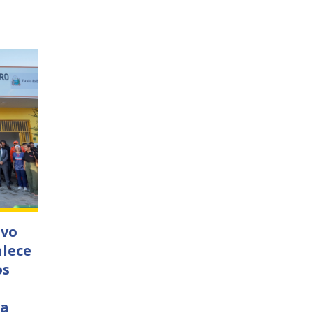
ivo
alece
os
ia