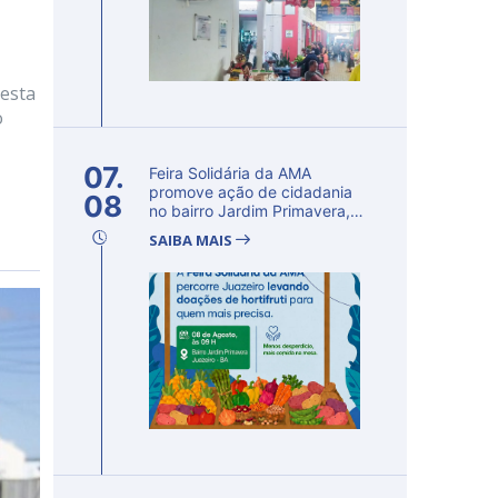
nesta
o
07.
Feira Solidária da AMA
promove ação de cidadania
08
no bairro Jardim Primavera,
em Ju...
SAIBA MAIS