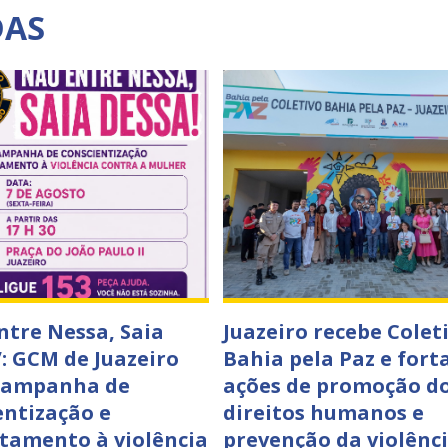
DAS
ntre Nessa, Saia
Juazeiro recebe Colet
”: GCM de Juazeiro
Bahia pela Paz e fort
campanha de
ações de promoção d
entização e
direitos humanos e
tamento à violência
prevenção da violênc