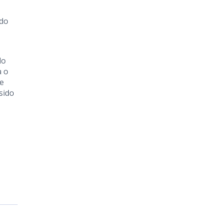
ado
do
a o
 e
sido