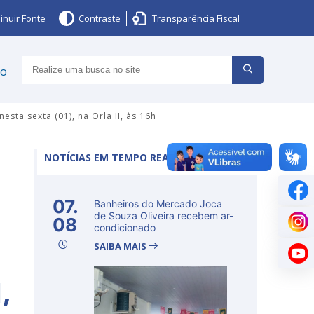
inuir Fonte
Contraste
Transparência Fiscal
ço
ta sexta (01), na Orla II, às 16h
NOTÍCIAS EM TEMPO REAL
07.
Banheiros do Mercado Joca
de Souza Oliveira recebem ar-
08
condicionado
SAIBA MAIS
,