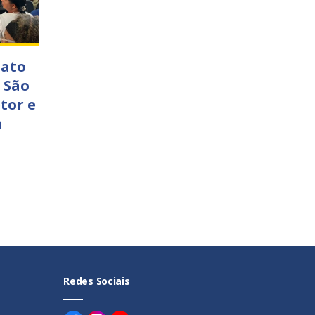
nato
 São
tor e
a
Redes Sociais