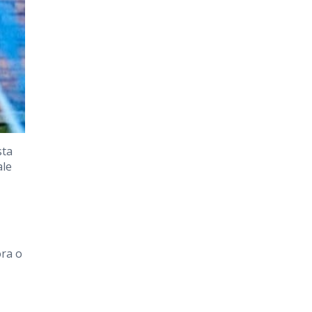
sta
ale
ora o
,