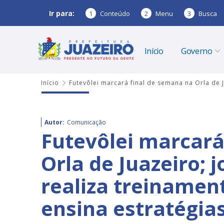
Ir para:
1
Conteúdo
2
Menu
3
Busca
Início
Governo
Início
Futevôlei marcará final de semana na Orla de
Autor:
Comunicação
Futevôlei marcará
Orla de Juazeiro;
realiza treinamen
ensina estratégia