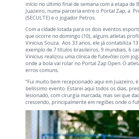
início no último final de semana com a etapa de
Juazeiro, numa parceria entre o Portal Zap, a Pr
(SECULTE) e o jogador Petros.
Com a cidade lotada para os dois eventos esport
que ocorre no domingo (10), alguns atletas profi
Vinícius Souza. Aos 33 anos, ele já contabiliza 13
exemplo de 7 títulos brasileiros, 9 mundiais, 6 ca
Vinícius realizou uma clínica de futevôlei com jo
onde a bola vai rolar no Portal Zap Open. O atle
erros comuns.
“Fui muito bem recepcionado aqui em Juazeiro, é
belíssimo evento. Estarei aqui todos os dias, pre
lesionado, com cirurgia marcada, mas sei que daq
crescendo, principalmente em regiões onde o fute