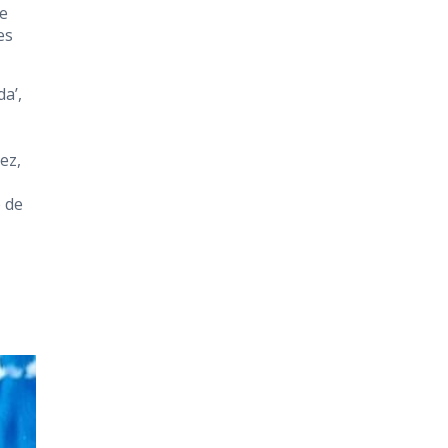
de
es
a’,
ez,
o de