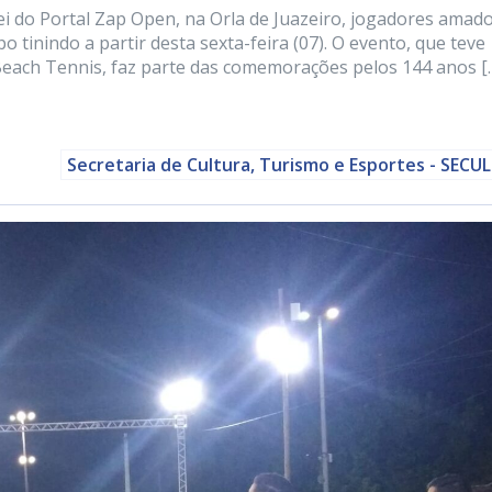
i do Portal Zap Open, na Orla de Juazeiro, jogadores amad
 tinindo a partir desta sexta-feira (07). O evento, que teve
 Beach Tennis, faz parte das comemorações pelos 144 anos [
Secretaria de Cultura, Turismo e Esportes - SECU