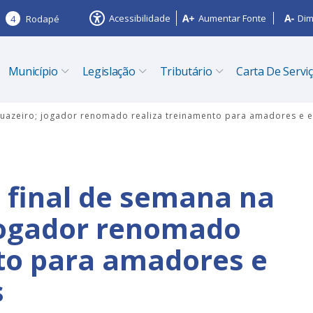
Acessibilidade
Aumentar Fonte
Dim
4
Rodapé
Município
Legislação
Tributário
Carta De Servi
 Juazeiro; jogador renomado realiza treinamento para amadores e e
 final de semana na
 jogador renomado
to para amadores e
s