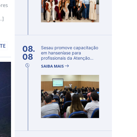
ores
…]
LTE
08.
Sesau promove capacitação
em hanseníase para
08
profissionais da Atenção
Primária...
SAIBA MAIS