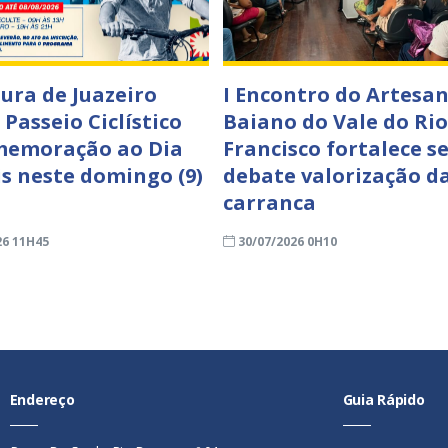
tura de Juazeiro
I Encontro do Artesa
 Passeio Ciclístico
Baiano do Vale do Rio
memoração ao Dia
Francisco fortalece se
is neste domingo (9)
debate valorização d
carranca
26 11H45
30/07/2026 0H10
Endereço
Guia Rápido