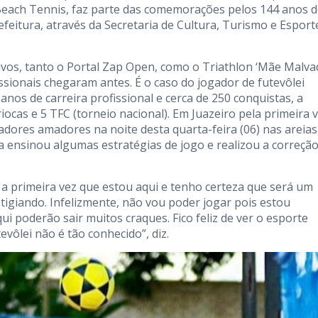
 Beach Tennis, faz parte das comemorações pelos 144 anos 
efeitura, através da Secretaria de Cultura, Turismo e Esport
ivos, tanto o Portal Zap Open, como o Triathlon ‘Mãe Malvad
ssionais chegaram antes. É o caso do jogador de futevôlei
 anos de carreira profissional e cerca de 250 conquistas, a
riocas e 5 TFC (torneio nacional). Em Juazeiro pela primeira v
gadores amadores na noite desta quarta-feira (06) nas areias
ta ensinou algumas estratégias de jogo e realizou a correçã
 a primeira vez que estou aqui e tenho certeza que será um
stigiando. Infelizmente, não vou poder jogar pois estou
ui poderão sair muitos craques. Fico feliz de ver o esporte
vôlei não é tão conhecido”, diz.