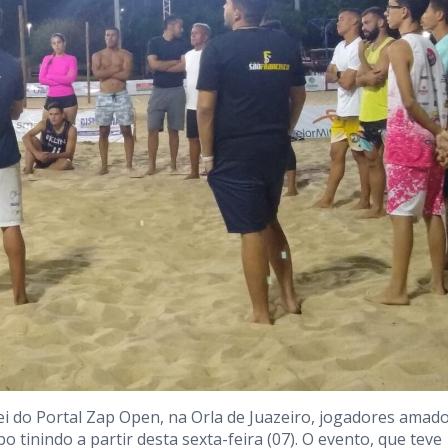
i do Portal Zap Open, na Orla de Juazeiro, jogadores amad
 tinindo a partir desta sexta-feira (07). O evento, que teve