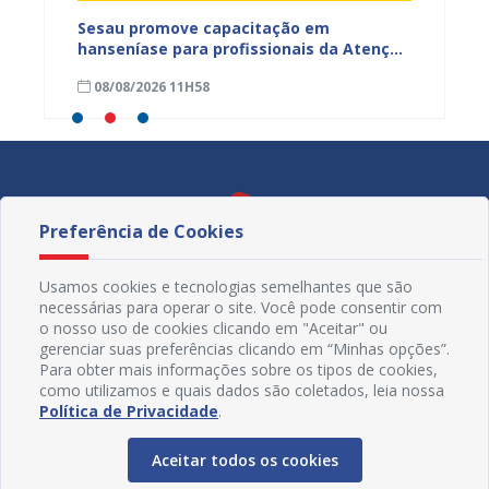
ficação
Sesau promove capacitação em
Sesau 
azeiro
hanseníase para profissionais da Atenção
progra
Primária de Juazeiro
determ
08/08/2026 11H58
07/08
Preferência de Cookies
Usamos cookies e tecnologias semelhantes que são
necessárias para operar o site. Você pode consentir com
o nosso uso de cookies clicando em "Aceitar" ou
gerenciar suas preferências clicando em “Minhas opções”.
Para obter mais informações sobre os tipos de cookies,
como utilizamos e quais dados são coletados, leia nossa
Política de Privacidade
.
Redes Sociais
Aceitar todos os cookies