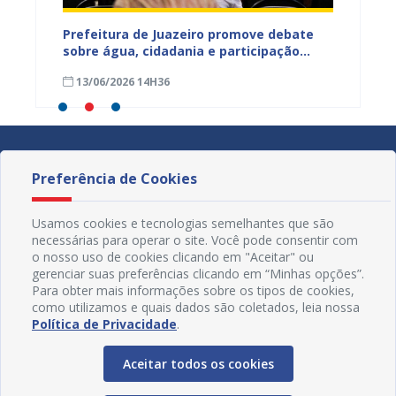
jetos
Prefeitura de Juazeiro promove debate
Prefeit
ua na
sobre água, cidadania e participação
para m
social e fortalece diálogo com
parali
13/06/2026 14H36
15/05
comunidades urbanas e rurais
sexta-f
Preferência de Cookies
Usamos cookies e tecnologias semelhantes que são
necessárias para operar o site. Você pode consentir com
o nosso uso de cookies clicando em "Aceitar" ou
gerenciar suas preferências clicando em “Minhas opções”.
Para obter mais informações sobre os tipos de cookies,
como utilizamos e quais dados são coletados, leia nossa
Política de Privacidade
.
Aceitar todos os cookies
Redes Sociais