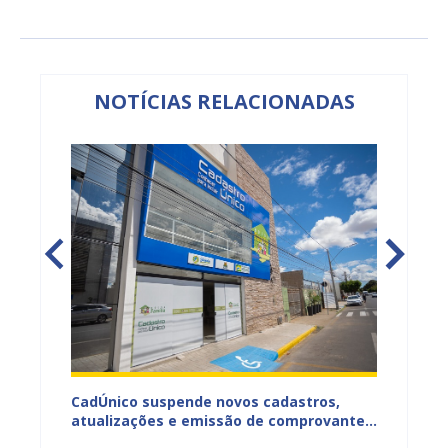
NOTÍCIAS RELACIONADAS
CadÚnico suspende novos cadastros,
Projua 
atualizações e emissão de comprovantes
lança 
ação
nesta sexta-feira (7), em Juazeiro
fortale