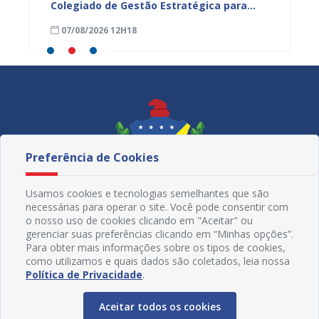
nças
Colegiado de Gestão Estratégica para
com aç
fortalecer planejamento e
voltad
07/08/2026 12H18
07/08
monitoramento do SUS
Preferência de Cookies
Usamos cookies e tecnologias semelhantes que são
necessárias para operar o site. Você pode consentir com
o nosso uso de cookies clicando em "Aceitar" ou
gerenciar suas preferências clicando em “Minhas opções”.
Para obter mais informações sobre os tipos de cookies,
como utilizamos e quais dados são coletados, leia nossa
Redes Sociais
Política de Privacidade
.
Aceitar todos os cookies