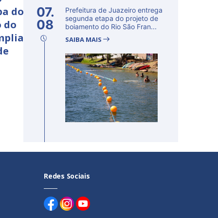
07.
pa do
Prefeitura de Juazeiro entrega
segunda etapa do projeto de
08
 do
boiamento do Rio São Fran...
mplia
SAIBA MAIS
de
Redes Sociais