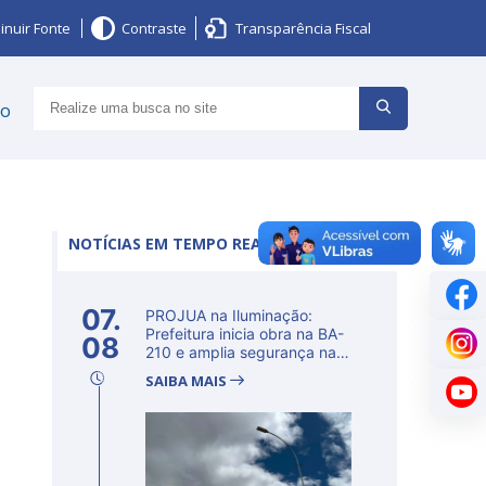
inuir Fonte
Contraste
Transparência Fiscal
ço
NOTÍCIAS EM TEMPO REAL
07.
PROJUA na Iluminação:
Prefeitura inicia obra na BA-
08
210 e amplia segurança na
regi�...
SAIBA MAIS