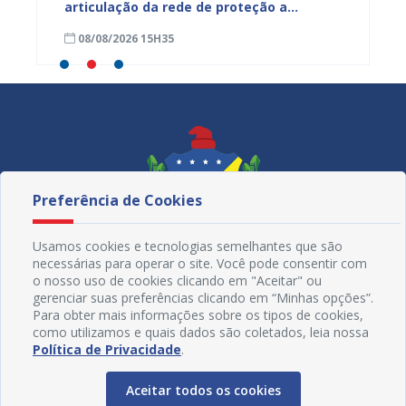
ardim
articulação da rede de proteção a
de nut
trabalhadores resgatados de situação
08/08/2026 15H35
08/08
análoga à escravidão
Preferência de Cookies
Usamos cookies e tecnologias semelhantes que são
necessárias para operar o site. Você pode consentir com
o nosso uso de cookies clicando em "Aceitar" ou
gerenciar suas preferências clicando em “Minhas opções”.
Para obter mais informações sobre os tipos de cookies,
como utilizamos e quais dados são coletados, leia nossa
Redes Sociais
Política de Privacidade
.
Aceitar todos os cookies