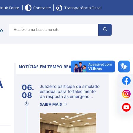
inuir Fonte
Contraste
Transparência Fiscal
ço
NOTÍCIAS EM TEMPO REAL
A
06.
Juazeiro participa de simulado
estadual para fortalecimento
08
da resposta às emergênc...
SAIBA MAIS