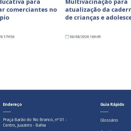
ducativa para
Multivacinação para
ar comerciantes no
atualização da cader
pio
de crianças e adolesc
26 17H56
06/08/2026 16H49
Endereço
Guia Rápido
Praça Barão do Rio Branco, nº 01 -
Glossário
Centro, Juazeiro - Bahia