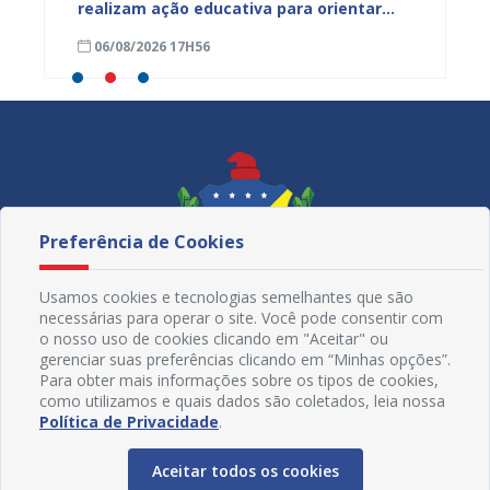
s
realizam ação educativa para orientar
de Mul
s da
comerciantes no município
cadern
06/08/2026 17H56
06/08
Preferência de Cookies
Usamos cookies e tecnologias semelhantes que são
necessárias para operar o site. Você pode consentir com
o nosso uso de cookies clicando em "Aceitar" ou
gerenciar suas preferências clicando em “Minhas opções”.
Para obter mais informações sobre os tipos de cookies,
como utilizamos e quais dados são coletados, leia nossa
Redes Sociais
Política de Privacidade
.
Aceitar todos os cookies