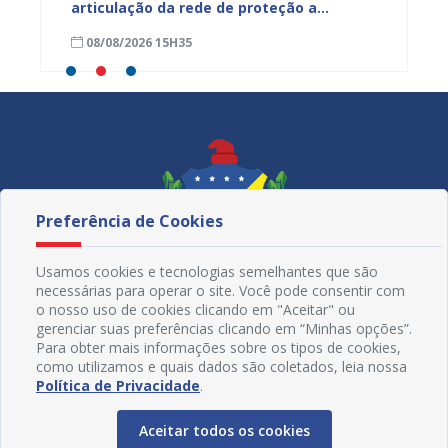
ardim
articulação da rede de proteção a
de nut
trabalhadores resgatados de situação
08/08/2026 15H35
08/08
análoga à escravidão
Preferência de Cookies
Usamos cookies e tecnologias semelhantes que são
necessárias para operar o site. Você pode consentir com
o nosso uso de cookies clicando em "Aceitar" ou
gerenciar suas preferências clicando em “Minhas opções”.
Para obter mais informações sobre os tipos de cookies,
como utilizamos e quais dados são coletados, leia nossa
Redes Sociais
Política de Privacidade
.
Aceitar todos os cookies