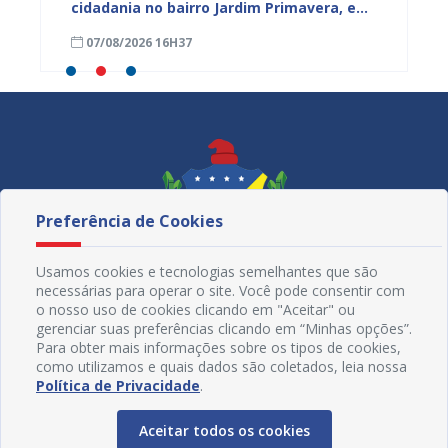
cidadania no bairro Jardim Primavera, em
obra n
Juazeiro
região
07/08/2026 16H37
07/08
Maniç
Preferência de Cookies
Usamos cookies e tecnologias semelhantes que são
necessárias para operar o site. Você pode consentir com
o nosso uso de cookies clicando em "Aceitar" ou
gerenciar suas preferências clicando em “Minhas opções”.
Para obter mais informações sobre os tipos de cookies,
como utilizamos e quais dados são coletados, leia nossa
Redes Sociais
Política de Privacidade
.
Aceitar todos os cookies