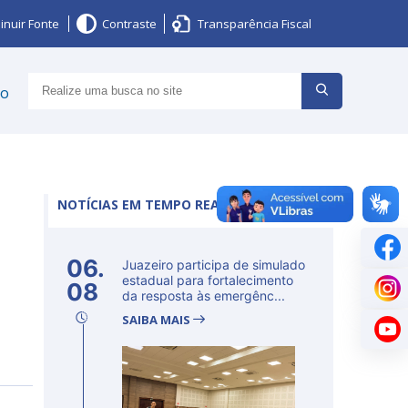
inuir Fonte
Contraste
Transparência Fiscal
ço
NOTÍCIAS EM TEMPO REAL
06.
Juazeiro participa de simulado
estadual para fortalecimento
08
da resposta às emergênc...
SAIBA MAIS