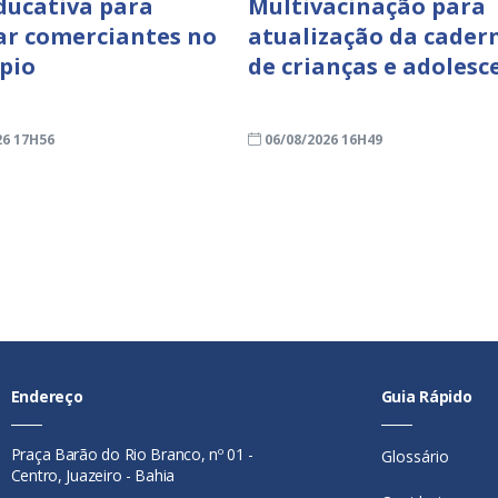
ducativa para
Multivacinação para
ar comerciantes no
atualização da cader
pio
de crianças e adolesc
26 17H56
06/08/2026 16H49
Endereço
Guia Rápido
Praça Barão do Rio Branco, nº 01 -
Glossário
Centro, Juazeiro - Bahia