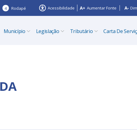
Acessibilidade
Aumentar Fonte
Dim
4
Rodapé
Município
Legislação
Tributário
Carta De Servi
TDA