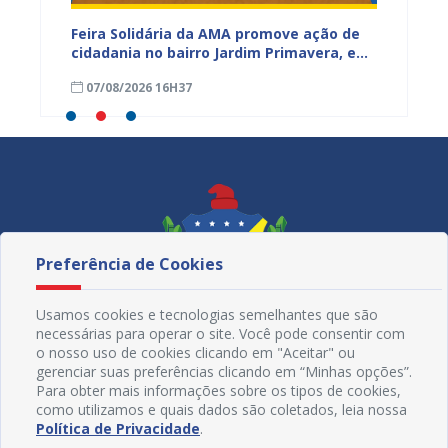
za
Feira Solidária da AMA promove ação de
PROJUA 
cidadania no bairro Jardim Primavera, em
obra n
Juazeiro
região
07/08/2026 16H37
07/08
Maniç
Preferência de Cookies
Usamos cookies e tecnologias semelhantes que são
necessárias para operar o site. Você pode consentir com
o nosso uso de cookies clicando em "Aceitar" ou
gerenciar suas preferências clicando em “Minhas opções”.
Para obter mais informações sobre os tipos de cookies,
como utilizamos e quais dados são coletados, leia nossa
Redes Sociais
Política de Privacidade
.