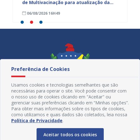
ntar
de Multivacinação para atualização da
atuali
caderneta de crianças e adolescentes
nesta s
06/08/2026 16H49
06/08
Preferência de Cookies
Usamos cookies e tecnologias semelhantes que são
necessárias para operar o site. Você pode consentir com
o nosso uso de cookies clicando em "Aceitar" ou
gerenciar suas preferências clicando em “Minhas opções”.
Para obter mais informações sobre os tipos de cookies,
como utilizamos e quais dados são coletados, leia nossa
Redes Sociais
Política de Privacidade
.
Aceitar todos os cookies