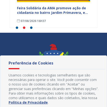
za
Feira Solidária da AMA promove ação de
PROJUA 
cidadania no bairro Jardim Primavera, em
obra n
Juazeiro
região
07/08/2026 16H37
07/08
Maniç
Preferência de Cookies
Usamos cookies e tecnologias semelhantes que são
necessárias para operar o site. Você pode consentir com
o nosso uso de cookies clicando em "Aceitar" ou
gerenciar suas preferências clicando em “Minhas opções”.
Para obter mais informações sobre os tipos de cookies,
como utilizamos e quais dados são coletados, leia nossa
Redes Sociais
Política de Privacidade
.