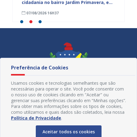
cidadania no bairro Jardim Primavera, em
obra n
Juazeiro
região
07/08/2026 16H37
07/08
Maniç
Preferência de Cookies
Usamos cookies e tecnologias semelhantes que são
necessárias para operar o site. Você pode consentir com
o nosso uso de cookies clicando em "Aceitar" ou
gerenciar suas preferências clicando em “Minhas opções”.
Para obter mais informações sobre os tipos de cookies,
como utilizamos e quais dados são coletados, leia nossa
Redes Sociais
Política de Privacidade
.
Aceitar todos os cookies