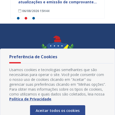
o da
atualizações e emissão de comprovantes
regist
tes
nesta sexta-feira (7), em Juazeiro
quatro
06/08/2026 15H44
06/08
Preferência de Cookies
Usamos cookies e tecnologias semelhantes que são
necessárias para operar o site. Você pode consentir com
o nosso uso de cookies clicando em "Aceitar" ou
gerenciar suas preferências clicando em “Minhas opções”.
Para obter mais informações sobre os tipos de cookies,
como utilizamos e quais dados são coletados, leia nossa
Redes Sociais
Política de Privacidade
.
Aceitar todos os cookies