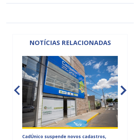
NOTÍCIAS RELACIONADAS
panha
CadÚnico suspende novos cadastros,
Educaç