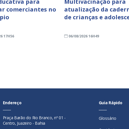
ducativa para
Multivacinação para
ar comerciantes no
atualização da cader
pio
de crianças e adolesc
26 17H56
06/08/2026 16H49
Endereço
Guia Rápido
Praça Barão do Rio Branco, nº 01 -
Glossário
Centro, Juazeiro - Bahia