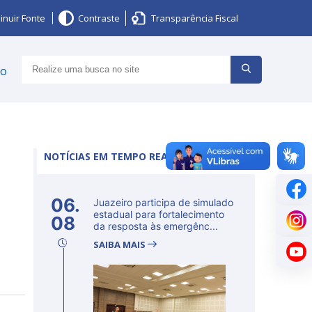
inuir Fonte
Contraste
Transparência Fiscal
ço
NOTÍCIAS EM TEMPO REAL
06.
Juazeiro participa de simulado
estadual para fortalecimento
08
da resposta às emergênc...
SAIBA MAIS