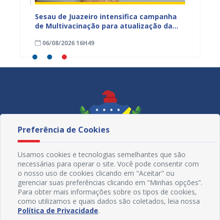
Sesau de Juazeiro intensifica campanha
Juazei
ntar
de Multivacinação para atualização da
para f
caderneta de crianças e adolescentes
emergê
06/08/2026 16H49
06/08
estiag
Preferência de Cookies
Usamos cookies e tecnologias semelhantes que são
necessárias para operar o site. Você pode consentir com
o nosso uso de cookies clicando em "Aceitar" ou
gerenciar suas preferências clicando em “Minhas opções”.
Para obter mais informações sobre os tipos de cookies,
como utilizamos e quais dados são coletados, leia nossa
Redes Sociais
Política de Privacidade
.