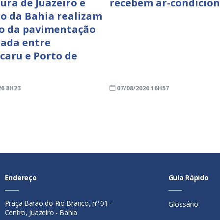
tura de Juazeiro e
recebem ar-condicio
o da Bahia realizam
o da pavimentação
rada entre
aru e Porto de
26 8H23
07/08/2026 16H57
Endereço
Guia Rápido
Praça Barão do Rio Branco, nº 01 -
Glossário
Centro, Juazeiro - Bahia