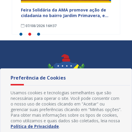
za
Feira Solidária da AMA promove ação de
PROJUA 
cidadania no bairro Jardim Primavera, em
obra n
Juazeiro
região
07/08/2026 16H37
07/08
Maniç
Preferência de Cookies
Usamos cookies e tecnologias semelhantes que são
necessárias para operar o site. Você pode consentir com
o nosso uso de cookies clicando em "Aceitar" ou
gerenciar suas preferências clicando em “Minhas opções”.
Para obter mais informações sobre os tipos de cookies,
como utilizamos e quais dados são coletados, leia nossa
Redes Sociais
Política de Privacidade
.