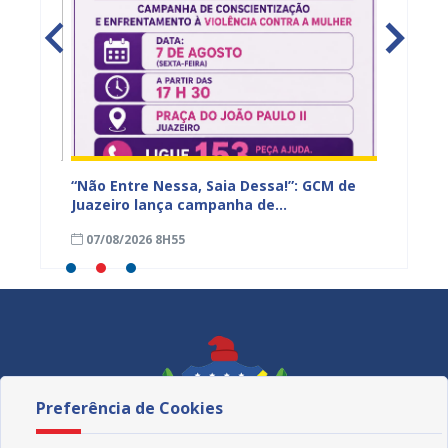
– 2º
“Não Entre Nessa, Saia Dessa!”: GCM de
Juazei
Juazeiro lança campanha de
para f
conscientização e enfrentamento à
emergê
07/08/2026 8H55
06/08
violência contra a mulher
estiag
Preferência de Cookies