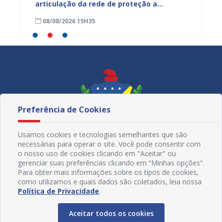
ardim
articulação da rede de proteção a
de nut
trabalhadores resgatados de situação
08/08/2026 15H35
08/08
análoga à escravidão
Preferência de Cookies
Usamos cookies e tecnologias semelhantes que são
necessárias para operar o site. Você pode consentir com
o nosso uso de cookies clicando em "Aceitar" ou
gerenciar suas preferências clicando em “Minhas opções”.
Para obter mais informações sobre os tipos de cookies,
como utilizamos e quais dados são coletados, leia nossa
Redes Sociais
Política de Privacidade
.
Aceitar todos os cookies