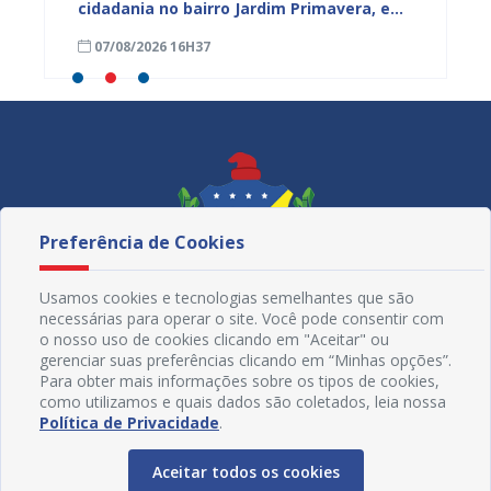
cidadania no bairro Jardim Primavera, em
obra n
Juazeiro
região
07/08/2026 16H37
07/08
Maniç
Preferência de Cookies
Usamos cookies e tecnologias semelhantes que são
necessárias para operar o site. Você pode consentir com
o nosso uso de cookies clicando em "Aceitar" ou
gerenciar suas preferências clicando em “Minhas opções”.
Para obter mais informações sobre os tipos de cookies,
como utilizamos e quais dados são coletados, leia nossa
Redes Sociais
Política de Privacidade
.
Aceitar todos os cookies