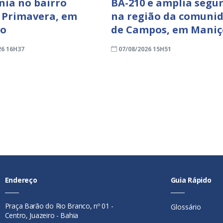
nia no bairro
BA-210 e amplia segu
 Primavera, em
na região da comuni
ro
de Campos, em Mani
26 16H37
07/08/2026 15H51
Endereço
Guia Rápido
Praça Barão do Rio Branco, nº 01 -
Glossário
Centro, Juazeiro - Bahia