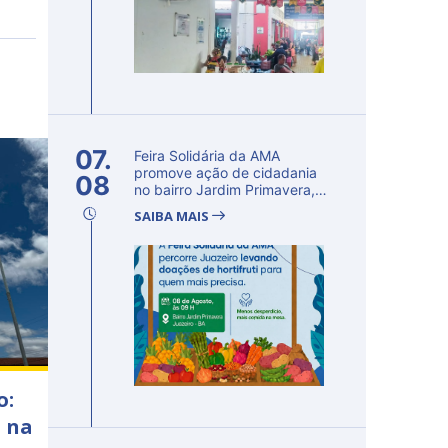
07.
Feira Solidária da AMA
promove ação de cidadania
08
no bairro Jardim Primavera,
em Ju...
SAIBA MAIS
o:
a na