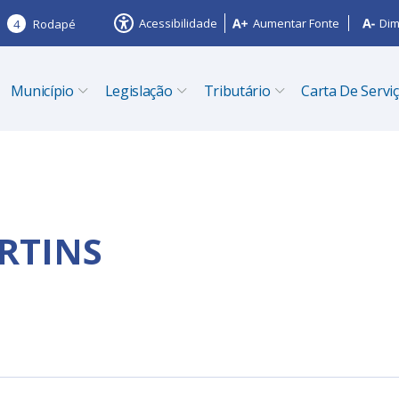
Acessibilidade
Aumentar Fonte
Dim
4
Rodapé
Município
Legislação
Tributário
Carta De Servi
RTINS