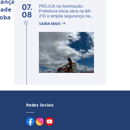
rança
07.
PROJUA na Iluminação:
dade
Prefeitura inicia obra na BA-
08
çoba
210 e amplia segurança na
regi�...
SAIBA MAIS
Redes Sociais