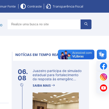
inuir Fonte
Contraste
Transparência Fiscal
ço
NOTÍCIAS EM TEMPO REAL
06.
Juazeiro participa de simulado
estadual para fortalecimento
08
da resposta às emergênc...
SAIBA MAIS