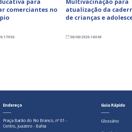
ducativa para
Multivacinação para
ar comerciantes no
atualização da cader
pio
de crianças e adolesc
26 17H56
06/08/2026 16H49
Endereço
Guia Rápido
Praça Barão do Rio Branco, nº 01 -
Glossário
Centro, Juazeiro - Bahia