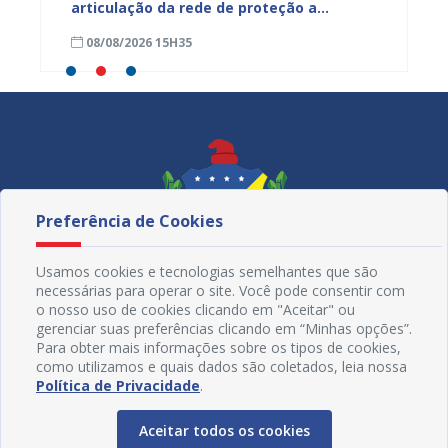
ardim
articulação da rede de proteção a
de nut
trabalhadores resgatados de situação
08/08/2026 15H35
08/08
análoga à escravidão
Preferência de Cookies
Usamos cookies e tecnologias semelhantes que são
necessárias para operar o site. Você pode consentir com
o nosso uso de cookies clicando em "Aceitar" ou
gerenciar suas preferências clicando em “Minhas opções”.
Para obter mais informações sobre os tipos de cookies,
como utilizamos e quais dados são coletados, leia nossa
Redes Sociais
Política de Privacidade
.
Aceitar todos os cookies