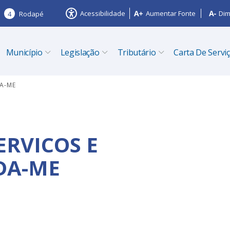
Acessibilidade
Aumentar Fonte
Dim
4
Rodapé
Município
Legislação
Tributário
Carta De Servi
A-ME
ERVICOS E
DA-ME