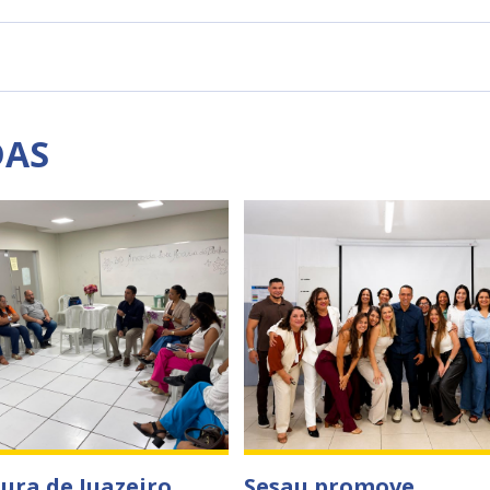
DAS
tura de Juazeiro
Sesau promove