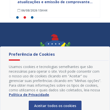
o da
atualizações e emissão de comprovantes
regist
tes
nesta sexta-feira (7), em Juazeiro
quatro
06/08/2026 15H44
06/08
Preferência de Cookies
Usamos cookies e tecnologias semelhantes que são
necessárias para operar o site. Você pode consentir com
o nosso uso de cookies clicando em "Aceitar" ou
gerenciar suas preferências clicando em “Minhas opções”.
Para obter mais informações sobre os tipos de cookies,
como utilizamos e quais dados são coletados, leia nossa
Redes Sociais
Política de Privacidade
.
Aceitar todos os cookies