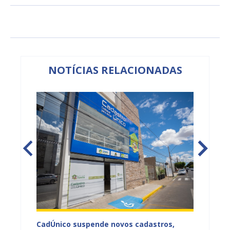
NOTÍCIAS RELACIONADAS
panha
CadÚnico suspende novos cadastros,
Educaç