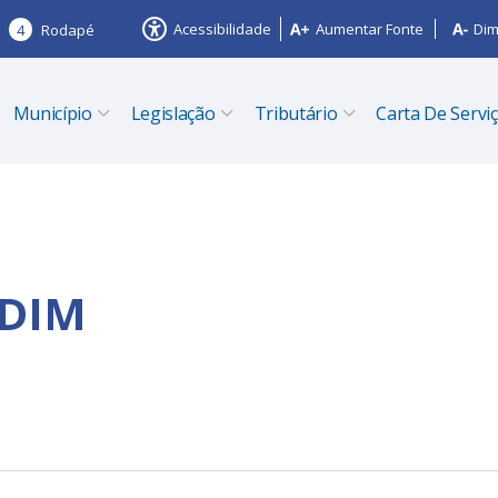
Acessibilidade
Aumentar Fonte
Dim
4
Rodapé
Município
Legislação
Tributário
Carta De Servi
NDIM