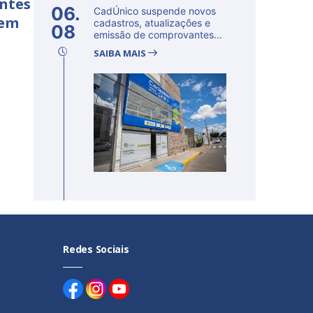
ntes
06.
CadÚnico suspende novos
 em
cadastros, atualizações e
08
emissão de comprovantes
nesta s...
SAIBA MAIS
Redes Sociais