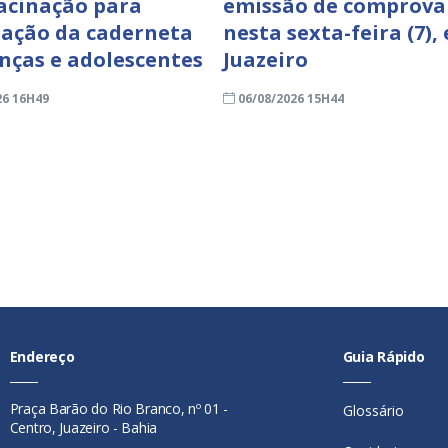
acinação para
emissão de comprova
zação da caderneta
nesta sexta-feira (7),
anças e adolescentes
Juazeiro
26 16H49
06/08/2026 15H44
Endereço
Guia Rápido
Praça Barão do Rio Branco, nº 01 -
Glossário
Centro, Juazeiro - Bahia