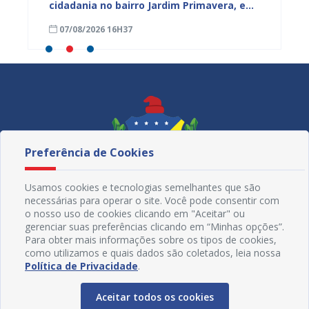
cidadania no bairro Jardim Primavera, em
obra n
Juazeiro
região
07/08/2026 16H37
07/08
Maniç
Preferência de Cookies
Usamos cookies e tecnologias semelhantes que são
necessárias para operar o site. Você pode consentir com
o nosso uso de cookies clicando em "Aceitar" ou
gerenciar suas preferências clicando em “Minhas opções”.
Para obter mais informações sobre os tipos de cookies,
como utilizamos e quais dados são coletados, leia nossa
Redes Sociais
Política de Privacidade
.
Aceitar todos os cookies