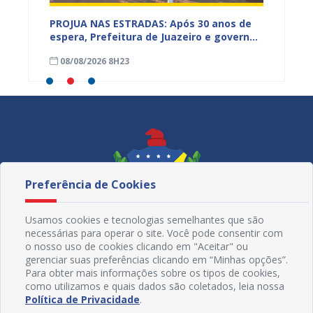
ia da
PROJUA NAS ESTRADAS: Após 30 anos de
Banhei
espera, Prefeitura de Juazeiro e governo
Olivei
ssa,
da Bahia realizam o sonho da
08/08/2026 8H23
07/08
pavimentação da estrada entre
Mandacaru e Porto de Pedra
Preferência de Cookies
Usamos cookies e tecnologias semelhantes que são
necessárias para operar o site. Você pode consentir com
o nosso uso de cookies clicando em "Aceitar" ou
gerenciar suas preferências clicando em “Minhas opções”.
Para obter mais informações sobre os tipos de cookies,
como utilizamos e quais dados são coletados, leia nossa
Redes Sociais
Política de Privacidade
.