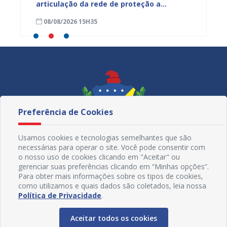
ardim
articulação da rede de proteção a
de nut
trabalhadores resgatados de situação
08/08/2026 15H35
08/08
análoga à escravidão
Preferência de Cookies
Usamos cookies e tecnologias semelhantes que são
necessárias para operar o site. Você pode consentir com
o nosso uso de cookies clicando em "Aceitar" ou
gerenciar suas preferências clicando em “Minhas opções”.
Para obter mais informações sobre os tipos de cookies,
como utilizamos e quais dados são coletados, leia nossa
Redes Sociais
Política de Privacidade
.
Aceitar todos os cookies