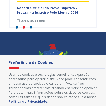
vulga
Gabarito Oficial da Prova Objetiva –
Carava
tória
Programa Juazeiro Pelo Mundo 2026
cidada
fortal
05/08/2026 15H03
05/08
Preferência de Cookies
Usamos cookies e tecnologias semelhantes que são
necessárias para operar o site. Você pode consentir com
o nosso uso de cookies clicando em "Aceitar" ou
gerenciar suas preferências clicando em “Minhas opções”.
Para obter mais informações sobre os tipos de cookies,
como utilizamos e quais dados são coletados, leia nossa
Redes Sociais
Política de Privacidade
.