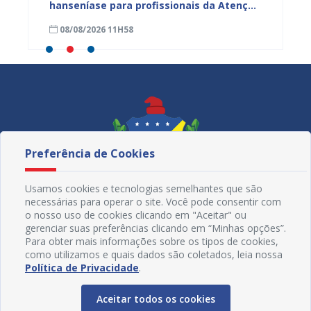
azeiro
hanseníase para profissionais da Atenção
Penha 
Primária de Juazeiro
lançam
08/08/2026 11H58
08/08
Não En
Preferência de Cookies
Usamos cookies e tecnologias semelhantes que são
necessárias para operar o site. Você pode consentir com
o nosso uso de cookies clicando em "Aceitar" ou
gerenciar suas preferências clicando em “Minhas opções”.
Para obter mais informações sobre os tipos de cookies,
como utilizamos e quais dados são coletados, leia nossa
Redes Sociais
Política de Privacidade
.
Aceitar todos os cookies