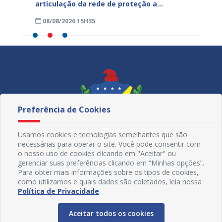
ardim
articulação da rede de proteção a
de nut
trabalhadores resgatados de situação
08/08/2026 15H35
08/08
análoga à escravidão
Preferência de Cookies
Usamos cookies e tecnologias semelhantes que são
necessárias para operar o site. Você pode consentir com
o nosso uso de cookies clicando em "Aceitar" ou
gerenciar suas preferências clicando em “Minhas opções”.
Para obter mais informações sobre os tipos de cookies,
como utilizamos e quais dados são coletados, leia nossa
Redes Sociais
Política de Privacidade
.
Aceitar todos os cookies