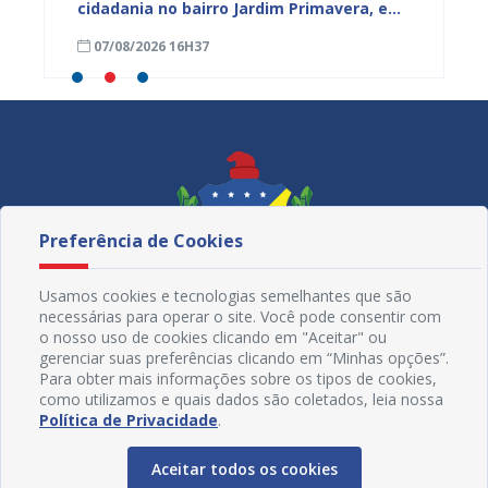
cidadania no bairro Jardim Primavera, em
obra n
Juazeiro
região
07/08/2026 16H37
07/08
Maniç
Preferência de Cookies
Usamos cookies e tecnologias semelhantes que são
necessárias para operar o site. Você pode consentir com
o nosso uso de cookies clicando em "Aceitar" ou
gerenciar suas preferências clicando em “Minhas opções”.
Para obter mais informações sobre os tipos de cookies,
como utilizamos e quais dados são coletados, leia nossa
Redes Sociais
Política de Privacidade
.
Aceitar todos os cookies