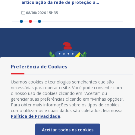
ardim
articulação da rede de proteção a
de nut
trabalhadores resgatados de situação
08/08/2026 15H35
08/08
análoga à escravidão
Preferência de Cookies
Usamos cookies e tecnologias semelhantes que são
necessárias para operar o site. Você pode consentir com
o nosso uso de cookies clicando em "Aceitar" ou
gerenciar suas preferências clicando em “Minhas opções”.
Para obter mais informações sobre os tipos de cookies,
como utilizamos e quais dados são coletados, leia nossa
Redes Sociais
Política de Privacidade
.
Aceitar todos os cookies