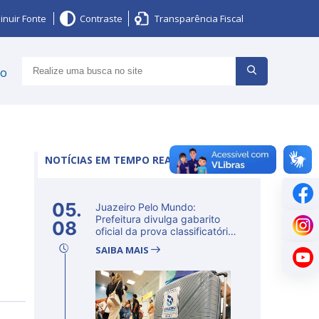
inuir Fonte
Contraste
Transparência Fiscal
ço
NOTÍCIAS EM TEMPO REAL
05.
Juazeiro Pelo Mundo:
Prefeitura divulga gabarito
08
oficial da prova classificatória
ne...
SAIBA MAIS