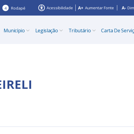
Acessibilidade
Aumentar Fonte
Dim
4
Rodapé
Município
Legislação
Tributário
Carta De Servi
EIRELI