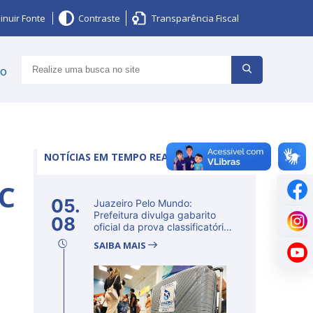
inuir Fonte
Contraste
Transparência Fiscal
ço
NOTÍCIAS EM TEMPO REAL
C
05.
Juazeiro Pelo Mundo:
Prefeitura divulga gabarito
08
oficial da prova classificatória
ne...
SAIBA MAIS