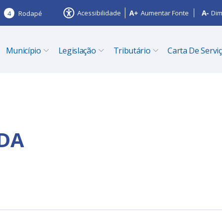
Acessibilidade
Aumentar Fonte
Dim
4
Rodapé
Município
Legislação
Tributário
Carta De Servi
LDA