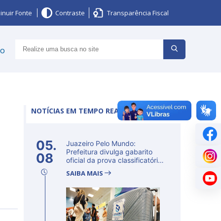
inuir Fonte
Contraste
Transparência Fiscal
ço
NOTÍCIAS EM TEMPO REAL
05.
Juazeiro Pelo Mundo:
Prefeitura divulga gabarito
08
oficial da prova classificatória
ne...
SAIBA MAIS