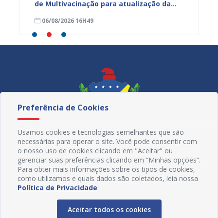
ntar
de Multivacinação para atualização da
atuali
caderneta de crianças e adolescentes
nesta s
06/08/2026 16H49
06/08
Preferência de Cookies
Usamos cookies e tecnologias semelhantes que são
necessárias para operar o site. Você pode consentir com
o nosso uso de cookies clicando em "Aceitar" ou
gerenciar suas preferências clicando em “Minhas opções”.
Para obter mais informações sobre os tipos de cookies,
como utilizamos e quais dados são coletados, leia nossa
Redes Sociais
Política de Privacidade
.
Aceitar todos os cookies