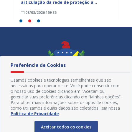
ardim
articulação da rede de proteção a
de nut
trabalhadores resgatados de situação
08/08/2026 15H35
08/08
análoga à escravidão
Preferência de Cookies
Usamos cookies e tecnologias semelhantes que são
necessárias para operar o site. Você pode consentir com
o nosso uso de cookies clicando em "Aceitar" ou
gerenciar suas preferências clicando em “Minhas opções”.
Para obter mais informações sobre os tipos de cookies,
como utilizamos e quais dados são coletados, leia nossa
Redes Sociais
Política de Privacidade
.
Aceitar todos os cookies