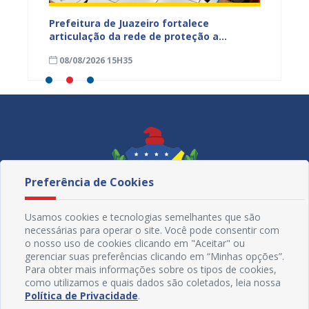
tos
Prefeitura de Juazeiro fortalece
Sesau 
ardim
articulação da rede de proteção a
de nut
trabalhadores resgatados de situação
08/08/2026 15H35
08/08
análoga à escravidão
Preferência de Cookies
Usamos cookies e tecnologias semelhantes que são
necessárias para operar o site. Você pode consentir com
o nosso uso de cookies clicando em "Aceitar" ou
gerenciar suas preferências clicando em “Minhas opções”.
Para obter mais informações sobre os tipos de cookies,
como utilizamos e quais dados são coletados, leia nossa
Redes Sociais
Política de Privacidade
.