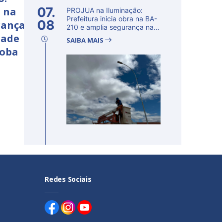
07.
a na
PROJUA na Iluminação:
Prefeitura inicia obra na BA-
08
rança
210 e amplia segurança na
regi�...
dade
SAIBA MAIS
çoba
Redes Sociais