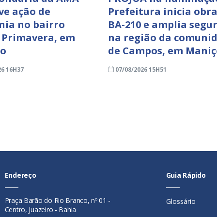
e ação de
Prefeitura inicia obr
nia no bairro
BA-210 e amplia segu
 Primavera, em
na região da comuni
ro
de Campos, em Mani
26 16H37
07/08/2026 15H51
Endereço
Guia Rápido
Praça Barão do Rio Branco, nº 01 -
Glossário
Centro, Juazeiro - Bahia