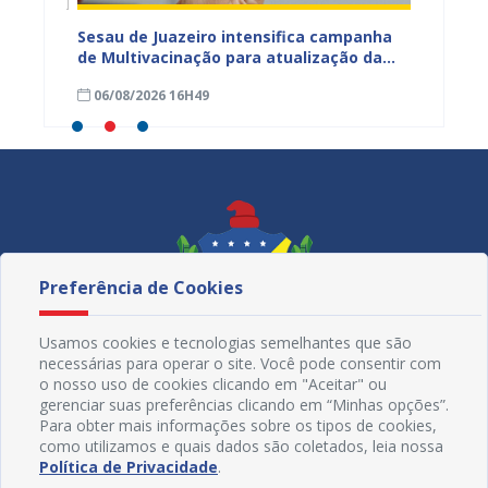
Sesau de Juazeiro intensifica campanha
CadÚni
ntar
de Multivacinação para atualização da
atuali
caderneta de crianças e adolescentes
nesta s
06/08/2026 16H49
06/08
Preferência de Cookies
Usamos cookies e tecnologias semelhantes que são
necessárias para operar o site. Você pode consentir com
o nosso uso de cookies clicando em "Aceitar" ou
gerenciar suas preferências clicando em “Minhas opções”.
Para obter mais informações sobre os tipos de cookies,
como utilizamos e quais dados são coletados, leia nossa
Redes Sociais
Política de Privacidade
.