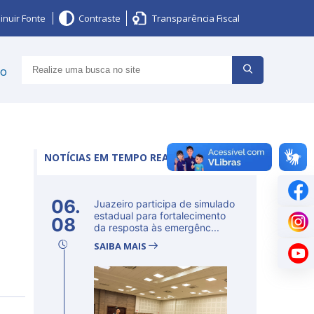
inuir Fonte
Contraste
Transparência Fiscal
ço
NOTÍCIAS EM TEMPO REAL
06.
Juazeiro participa de simulado
estadual para fortalecimento
08
da resposta às emergênc...
SAIBA MAIS