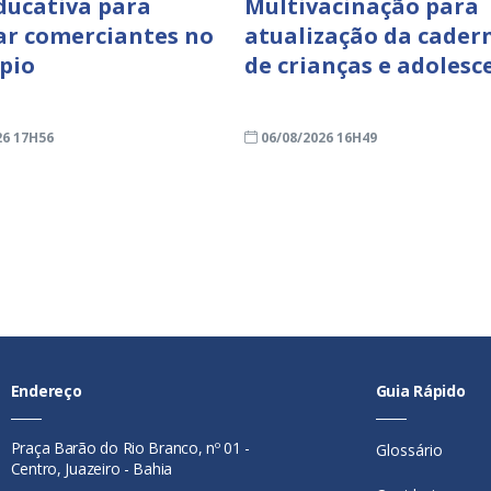
ducativa para
Multivacinação para
ar comerciantes no
atualização da cader
pio
de crianças e adolesc
26 17H56
06/08/2026 16H49
Endereço
Guia Rápido
Praça Barão do Rio Branco, nº 01 -
Glossário
Centro, Juazeiro - Bahia