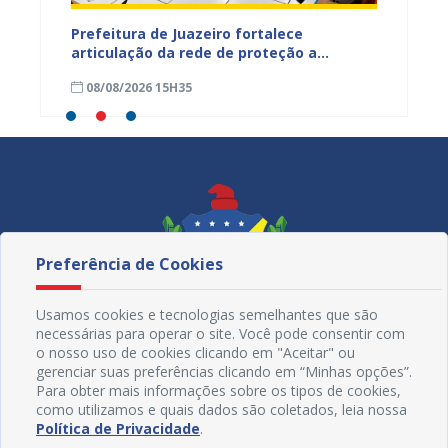
tos
Prefeitura de Juazeiro fortalece
Sesau 
ardim
articulação da rede de proteção a
de nut
trabalhadores resgatados de situação
08/08/2026 15H35
08/08
análoga à escravidão
Preferência de Cookies
Usamos cookies e tecnologias semelhantes que são
necessárias para operar o site. Você pode consentir com
o nosso uso de cookies clicando em "Aceitar" ou
gerenciar suas preferências clicando em “Minhas opções”.
Para obter mais informações sobre os tipos de cookies,
como utilizamos e quais dados são coletados, leia nossa
Redes Sociais
Política de Privacidade
.