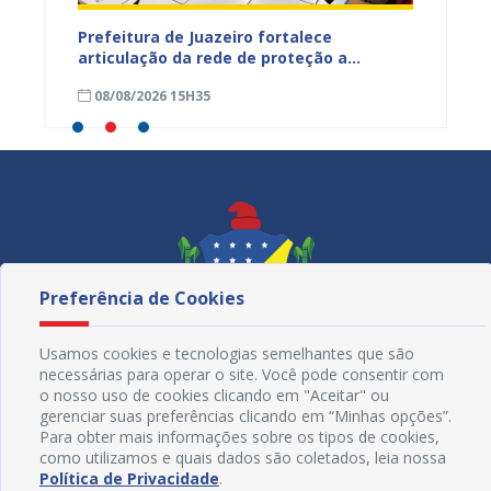
tos
Prefeitura de Juazeiro fortalece
Sesau 
ardim
articulação da rede de proteção a
de nut
trabalhadores resgatados de situação
08/08/2026 15H35
08/08
análoga à escravidão
Preferência de Cookies
Usamos cookies e tecnologias semelhantes que são
necessárias para operar o site. Você pode consentir com
o nosso uso de cookies clicando em "Aceitar" ou
gerenciar suas preferências clicando em “Minhas opções”.
Para obter mais informações sobre os tipos de cookies,
como utilizamos e quais dados são coletados, leia nossa
Redes Sociais
Política de Privacidade
.